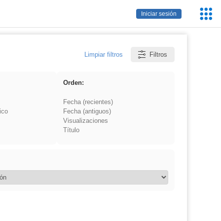
Servic
Iniciar sesión
Educa
Limpiar filtros
Filtros
Orden:
Fecha (recientes)
ico
Fecha (antiguos)
Visualizaciones
Título