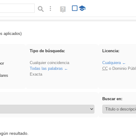
Búsqueda avanzada
Ayuda
(en
ventana
nueva)
os aplicados)
iessanisidro
Tipo de búsqueda:
Licencia:
Cualquier coincidencia
Cualquiera
por
Todas las palabras
CC
o Dominio Públ
Exacta
lares
Buscar en:
ngún resultado.