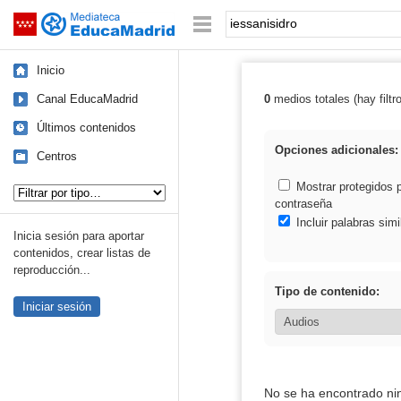
Mediateca de EducaMadrid
Saltar navegación
Palabra o frase:
Inicio
Canal EducaMadrid
0
medios totales (hay filtr
Resultados de: 
Últimos contenidos
Opciones adicionales:
Centros
Tipo de contenido:
Mostrar protegidos 
contraseña
Incluir palabras simi
Inicia sesión para aportar
contenidos, crear listas de
reproducción...
Tipo de contenido:
Iniciar sesión
No se ha encontrado ni