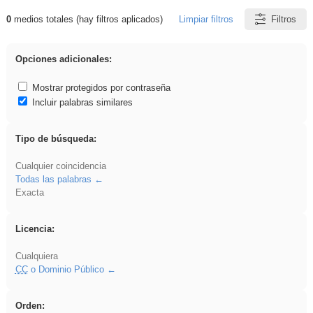
0
medios totales (hay filtros aplicados)
Limpiar filtros
Filtros
Resultados de: iessanisidro
Opciones adicionales:
Mostrar protegidos por contraseña
Incluir palabras similares
Tipo de búsqueda:
Cualquier coincidencia
Todas las palabras
Exacta
Licencia:
Cualquiera
CC
o Dominio Público
Orden: