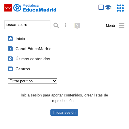
Mediateca de EducaMadrid
Saltar navegación
Servic
Educa
Palabra o frase:
Búsqueda avanzada
Ayuda
(en
ventana
Inicio
nueva)
Canal EducaMadrid
Últimos contenidos
Centros
Tipo de contenido:
Inicia sesión para aportar contenidos, crear listas de
reproducción...
Iniciar sesión