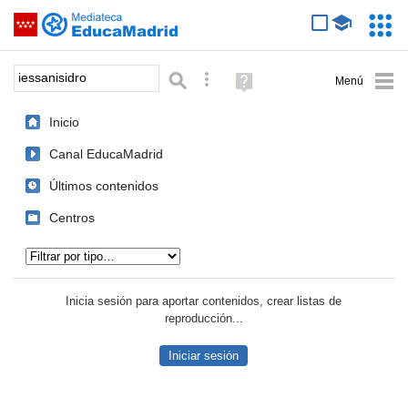
Mediateca de EducaMadrid
Saltar navegación
Servic
Educa
Palabra o frase:
Búsqueda avanzada
Ayuda
(en
ventana
Inicio
nueva)
Canal EducaMadrid
Últimos contenidos
Centros
Tipo de contenido:
Inicia sesión para aportar contenidos, crear listas de
reproducción...
Iniciar sesión