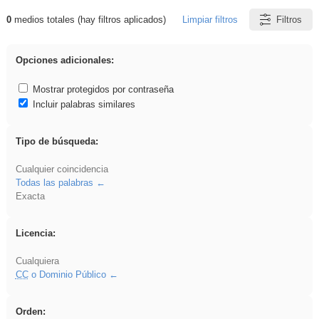
0
medios totales (hay filtros aplicados)
Limpiar filtros
Filtros
Resultados de: iessanisidro
Opciones adicionales:
Mostrar protegidos por contraseña
Incluir palabras similares
Tipo de búsqueda:
Cualquier coincidencia
Todas las palabras
Exacta
Licencia:
Cualquiera
CC
o Dominio Público
Orden: