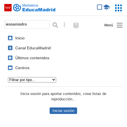
Mediateca de EducaMadrid
Saltar navegación
Servic
Educa
Palabra o frase:
Búsqueda avanzada
Ayuda
(en
ventana
Inicio
nueva)
Canal EducaMadrid
Últimos contenidos
Centros
Tipo de contenido:
Inicia sesión para aportar contenidos, crear listas de
reproducción...
Iniciar sesión