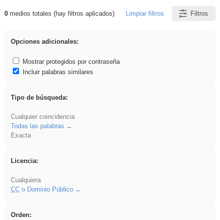
0
medios totales (hay filtros aplicados)
Limpiar filtros
Filtros
Resultados de: iessanisidro
Opciones adicionales:
Mostrar protegidos por contraseña
Incluir palabras similares
Tipo de búsqueda:
Cualquier coincidencia
Todas las palabras
Exacta
Licencia:
Cualquiera
CC
o Dominio Público
Orden: