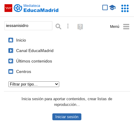
Mediateca de EducaMadrid
Saltar navegación
Servic
Educa
Palabra o frase:
Búsqueda avanzada
Ayuda
(en
ventana
Inicio
nueva)
Canal EducaMadrid
Últimos contenidos
Centros
Tipo de contenido:
Inicia sesión para aportar contenidos, crear listas de
reproducción...
Iniciar sesión