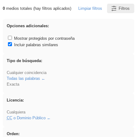
0
medios totales (hay filtros aplicados)
Limpiar filtros
Filtros
Resultados de: iessanisidro
Opciones adicionales:
Mostrar protegidos por contraseña
Incluir palabras similares
Tipo de búsqueda:
Cualquier coincidencia
Todas las palabras
Exacta
Licencia:
Cualquiera
CC
o Dominio Público
Orden: