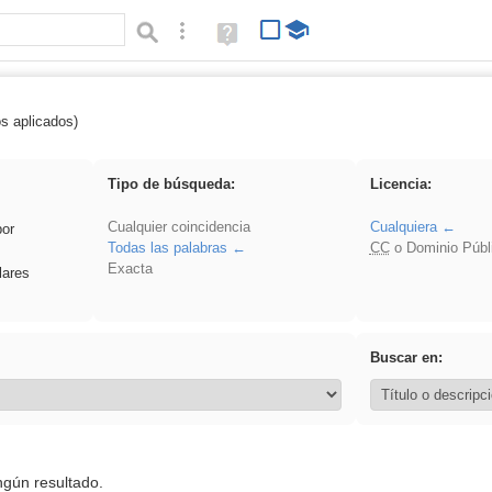
Búsqueda avanzada
Ayuda
(en
ventana
nueva)
os aplicados)
iessanisidro
Tipo de búsqueda:
Licencia:
Cualquier coincidencia
Cualquiera
por
Todas las palabras
CC
o Dominio Públ
Exacta
lares
Buscar en:
ngún resultado.