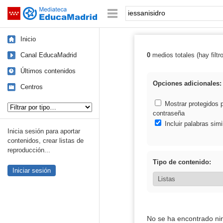
Mediateca de EducaMadrid
Saltar navegación
Palabra o frase:
Inicio
Canal EducaMadrid
0
medios totales (hay filtr
Resultados de: 
Últimos contenidos
Opciones adicionales:
Centros
Tipo de contenido:
Mostrar protegidos 
contraseña
Incluir palabras simi
Inicia sesión para aportar
contenidos, crear listas de
reproducción...
Tipo de contenido:
Iniciar sesión
No se ha encontrado ni