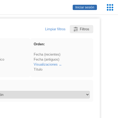
Servic
Iniciar sesión
Educa
Limpiar filtros
Filtros
Orden:
Fecha (recientes)
ico
Fecha (antiguos)
Visualizaciones
Título