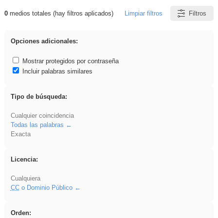
0
medios totales (hay filtros aplicados)
Limpiar filtros
Filtros
Resultados de: iessanisidro
Opciones adicionales:
Mostrar protegidos por contraseña
Incluir palabras similares
Tipo de búsqueda:
Cualquier coincidencia
Todas las palabras
Exacta
Licencia:
Cualquiera
CC
o Dominio Público
Orden: