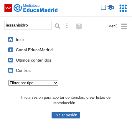
Mediateca de EducaMadrid
Saltar navegación
Servic
Educa
Palabra o frase:
Búsqueda avanzada
Ayuda
(en
ventana
Inicio
nueva)
Canal EducaMadrid
Últimos contenidos
Centros
Tipo de contenido:
Inicia sesión para aportar contenidos, crear listas de
reproducción...
Iniciar sesión