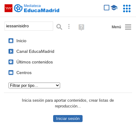
Mediateca de EducaMadrid
Saltar navegación
Servic
Educa
Palabra o frase:
Búsqueda avanzada
Ayuda
(en
ventana
Inicio
nueva)
Canal EducaMadrid
Últimos contenidos
Centros
Tipo de contenido:
Inicia sesión para aportar contenidos, crear listas de
reproducción...
Iniciar sesión