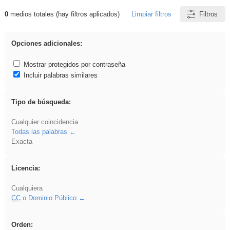
0
medios totales (hay filtros aplicados)
Limpiar filtros
Filtros
Resultados de: iessanisidro
Opciones adicionales:
Mostrar protegidos por contraseña
Incluir palabras similares
Tipo de búsqueda:
Cualquier coincidencia
Todas las palabras
Exacta
Licencia:
Cualquiera
CC
o Dominio Público
Orden: