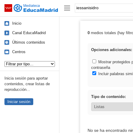
Mediateca de EducaMadrid
Saltar navegación
Palabra o frase:
Inicio
Canal EducaMadrid
0
medios totales (hay filtr
Resultados de: 
Últimos contenidos
Opciones adicionales:
Centros
Tipo de contenido:
Mostrar protegidos 
contraseña
Incluir palabras simi
Inicia sesión para aportar
contenidos, crear listas de
reproducción...
Tipo de contenido:
Iniciar sesión
No se ha encontrado ni