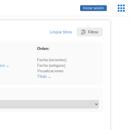
Servic
Iniciar sesión
Educa
Limpiar filtros
Filtros
Orden:
Fecha (recientes)
ico
Fecha (antiguos)
Visualizaciones
Título