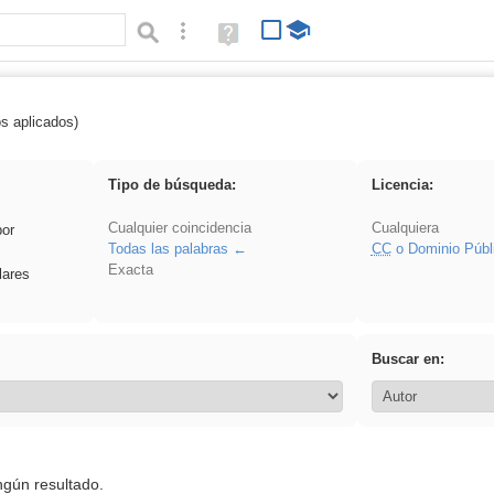
Búsqueda avanzada
Ayuda
(en
ventana
nueva)
os aplicados)
iessanisidro
Tipo de búsqueda:
Licencia:
Cualquier coincidencia
Cualquiera
por
Todas las palabras
CC
o Dominio Públ
Exacta
lares
Buscar en:
ngún resultado.