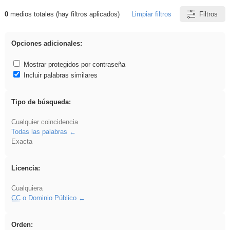
0
medios totales (hay filtros aplicados)
Limpiar filtros
Filtros
Resultados de: iessanisidro
Opciones adicionales:
Mostrar protegidos por contraseña
Incluir palabras similares
Tipo de búsqueda:
Cualquier coincidencia
Todas las palabras
Exacta
Licencia:
Cualquiera
CC
o Dominio Público
Orden: