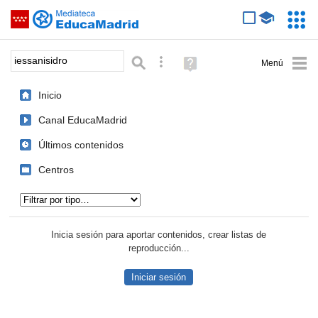
Mediateca de EducaMadrid
Saltar navegación
Servic
Educa
Palabra o frase:
Búsqueda avanzada
Ayuda
(en
ventana
Inicio
nueva)
Canal EducaMadrid
Últimos contenidos
Centros
Tipo de contenido:
Inicia sesión para aportar contenidos, crear listas de
reproducción...
Iniciar sesión