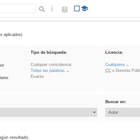
Búsqueda avanzada
Ayuda
(en
ventana
nueva)
os aplicados)
iessanisidro
Tipo de búsqueda:
Licencia:
Cualquier coincidencia
Cualquiera
por
Todas las palabras
CC
o Dominio Públ
Exacta
lares
Buscar en:
ngún resultado.