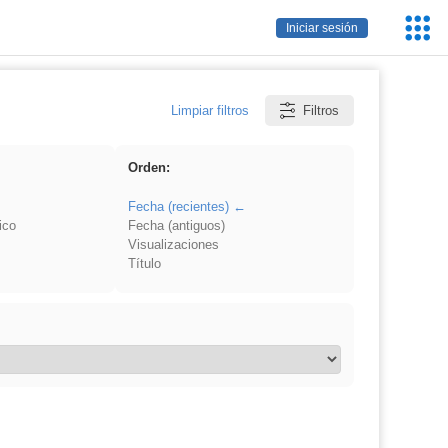
Servic
Iniciar sesión
Educa
Limpiar filtros
Filtros
Orden:
Fecha (recientes)
ico
Fecha (antiguos)
Visualizaciones
Título