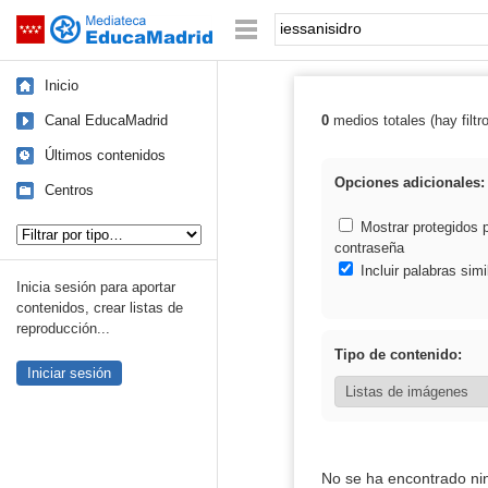
Mediateca de EducaMadrid
Saltar navegación
Palabra o frase:
Inicio
Canal EducaMadrid
0
medios totales (hay filtr
Resultados de: 
Últimos contenidos
Opciones adicionales:
Centros
Tipo de contenido:
Mostrar protegidos 
contraseña
Incluir palabras simi
Inicia sesión para aportar
contenidos, crear listas de
reproducción...
Tipo de contenido:
Iniciar sesión
No se ha encontrado ni