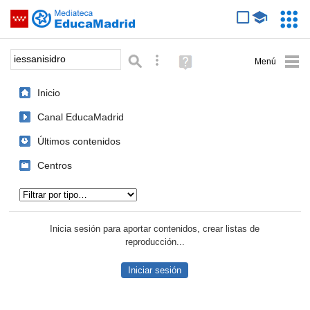
Mediateca de EducaMadrid
Saltar navegación
Servic
Educa
Palabra o frase:
Búsqueda avanzada
Ayuda
(en
ventana
Inicio
nueva)
Canal EducaMadrid
Últimos contenidos
Centros
Tipo de contenido:
Inicia sesión para aportar contenidos, crear listas de
reproducción...
Iniciar sesión