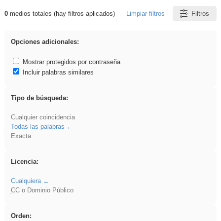
0
medios totales (hay filtros aplicados)
Limpiar filtros
Filtros
Resultados de: iessanisidro
Opciones adicionales:
Mostrar protegidos por contraseña
Incluir palabras similares
Tipo de búsqueda:
Cualquier coincidencia
Todas las palabras
Exacta
Licencia:
Cualquiera
CC
o Dominio Público
Orden: