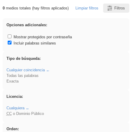
0
medios totales (hay filtros aplicados)
Limpiar filtros
Filtros
Resultados de: iessanisidro
Opciones adicionales:
Mostrar protegidos por contraseña
Incluir palabras similares
Tipo de búsqueda:
Cualquier coincidencia
Todas las palabras
Exacta
Licencia:
Cualquiera
CC
o Dominio Público
Orden: