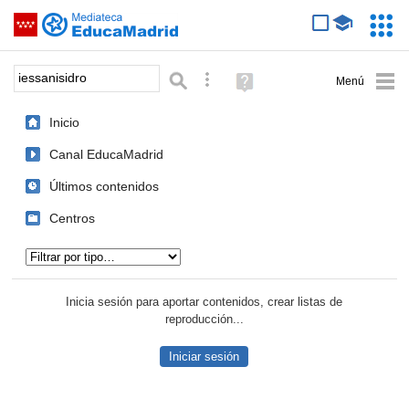
Mediateca de EducaMadrid
Saltar navegación
Servic
Educa
Palabra o frase:
Búsqueda avanzada
Ayuda
(en
ventana
Inicio
nueva)
Canal EducaMadrid
Últimos contenidos
Centros
Tipo de contenido:
Inicia sesión para aportar contenidos, crear listas de
reproducción...
Iniciar sesión