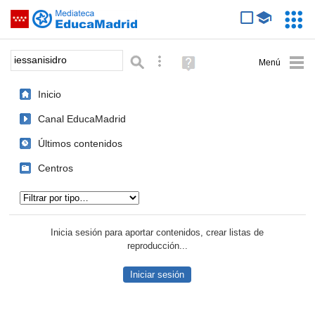
Mediateca de EducaMadrid
Saltar navegación
Servic
Educa
Palabra o frase:
Búsqueda avanzada
Ayuda
(en
ventana
Inicio
nueva)
Canal EducaMadrid
Últimos contenidos
Centros
Tipo de contenido:
Inicia sesión para aportar contenidos, crear listas de
reproducción...
Iniciar sesión