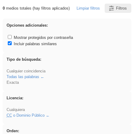
0
medios totales (hay filtros aplicados)
Limpiar filtros
Filtros
Resultados de: iessanisidro
Opciones adicionales:
Mostrar protegidos por contraseña
Incluir palabras similares
Tipo de búsqueda:
Cualquier coincidencia
Todas las palabras
Exacta
Licencia:
Cualquiera
CC
o Dominio Público
Orden: