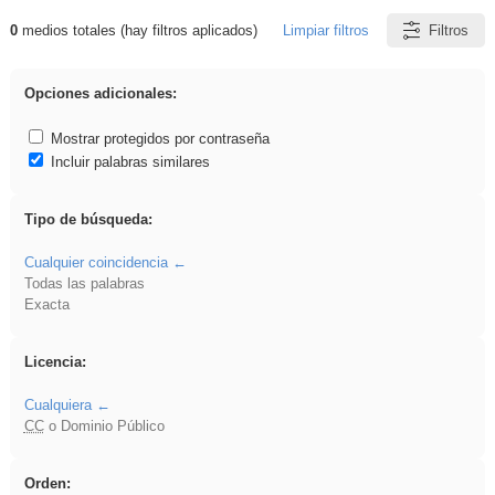
0
medios totales (hay filtros aplicados)
Limpiar filtros
Filtros
Resultados de: iessanisidro
Opciones adicionales:
Mostrar protegidos por contraseña
Incluir palabras similares
Tipo de búsqueda:
Cualquier coincidencia
Todas las palabras
Exacta
Licencia:
Cualquiera
CC
o Dominio Público
Orden: