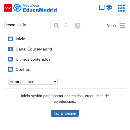
Mediateca de EducaMadrid
Saltar navegación
Servic
Educa
Palabra o frase:
Búsqueda avanzada
Ayuda
(en
ventana
Inicio
nueva)
Canal EducaMadrid
Últimos contenidos
Centros
Tipo de contenido:
Inicia sesión para aportar contenidos, crear listas de
reproducción...
Iniciar sesión