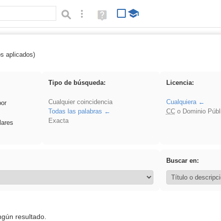
Búsqueda avanzada
Ayuda
(en
ventana
nueva)
os aplicados)
iessanisidro
Tipo de búsqueda:
Licencia:
Cualquier coincidencia
Cualquiera
por
Todas las palabras
CC
o Dominio Públ
Exacta
lares
Buscar en:
ngún resultado.