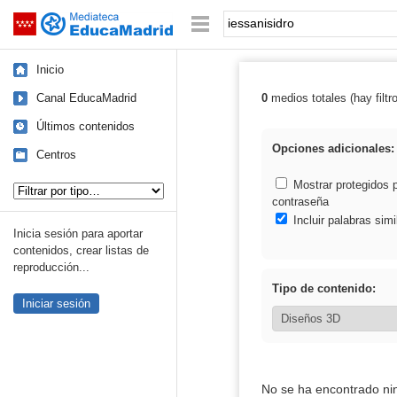
Mediateca de EducaMadrid
Saltar navegación
Palabra o frase:
Inicio
Canal EducaMadrid
0
medios totales (hay filtr
Resultados de: 
Últimos contenidos
Opciones adicionales:
Centros
Tipo de contenido:
Mostrar protegidos 
contraseña
Incluir palabras simi
Inicia sesión para aportar
contenidos, crear listas de
reproducción...
Tipo de contenido:
Iniciar sesión
No se ha encontrado ni