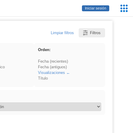
Servic
Iniciar sesión
Educa
Limpiar filtros
Filtros
Orden:
Fecha (recientes)
ico
Fecha (antiguos)
Visualizaciones
Título