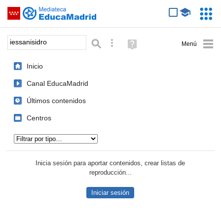
Mediateca de EducaMadrid
Saltar navegación
Servic
Educa
Palabra o frase:
Búsqueda avanzada
Ayuda
(en
ventana
Inicio
nueva)
Canal EducaMadrid
Últimos contenidos
Centros
Tipo de contenido:
Inicia sesión para aportar contenidos, crear listas de
reproducción...
Iniciar sesión