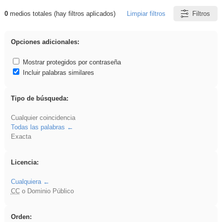
0
medios totales (hay filtros aplicados)
Limpiar filtros
Filtros
Resultados de: iessanisidro
Opciones adicionales:
Mostrar protegidos por contraseña
Incluir palabras similares
Tipo de búsqueda:
Cualquier coincidencia
Todas las palabras
Exacta
Licencia:
Cualquiera
CC
o Dominio Público
Orden: