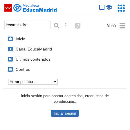
Mediateca de EducaMadrid
Saltar navegación
Servic
Educa
Palabra o frase:
Búsqueda avanzada
Ayuda
(en
ventana
Inicio
nueva)
Canal EducaMadrid
Últimos contenidos
Centros
Tipo de contenido:
Inicia sesión para aportar contenidos, crear listas de
reproducción...
Iniciar sesión