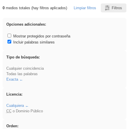
0
medios totales (hay filtros aplicados)
Limpiar filtros
Filtros
Resultados de: iessanisidro
Opciones adicionales:
Mostrar protegidos por contraseña
Incluir palabras similares
Tipo de búsqueda:
Cualquier coincidencia
Todas las palabras
Exacta
Licencia:
Cualquiera
CC
o Dominio Público
Orden: