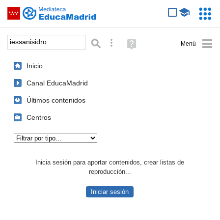
Mediateca de EducaMadrid
Saltar navegación
Servic
Educa
Palabra o frase:
Búsqueda avanzada
Ayuda
(en
ventana
Inicio
nueva)
Canal EducaMadrid
Últimos contenidos
Centros
Tipo de contenido:
Inicia sesión para aportar contenidos, crear listas de
reproducción...
Iniciar sesión