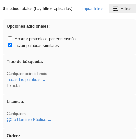
0
medios totales (hay filtros aplicados)
Limpiar filtros
Filtros
Resultados de: iessanisidro
Opciones adicionales:
Mostrar protegidos por contraseña
Incluir palabras similares
Tipo de búsqueda:
Cualquier coincidencia
Todas las palabras
Exacta
Licencia:
Cualquiera
CC
o Dominio Público
Orden: