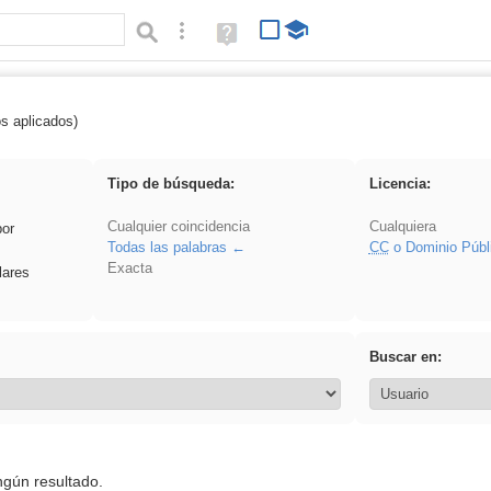
Búsqueda avanzada
Ayuda
(en
ventana
nueva)
os aplicados)
iessanisidro
Tipo de búsqueda:
Licencia:
Cualquier coincidencia
Cualquiera
por
Todas las palabras
CC
o Dominio Públ
Exacta
lares
Buscar en:
ngún resultado.