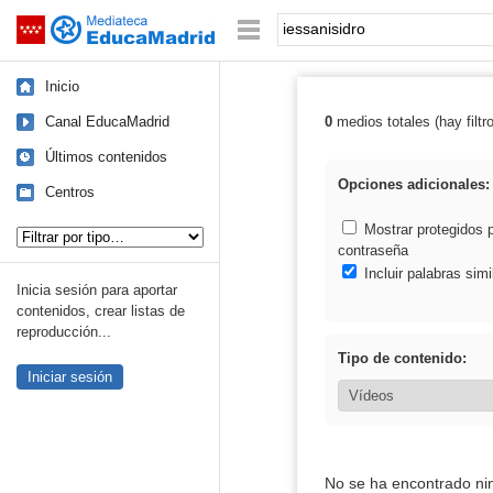
Mediateca de EducaMadrid
Saltar navegación
Palabra o frase:
Inicio
Canal EducaMadrid
0
medios totales (hay filtr
Resultados de: 
Últimos contenidos
Opciones adicionales:
Centros
Tipo de contenido:
Mostrar protegidos 
contraseña
Incluir palabras simi
Inicia sesión para aportar
contenidos, crear listas de
reproducción...
Tipo de contenido:
Iniciar sesión
No se ha encontrado ni