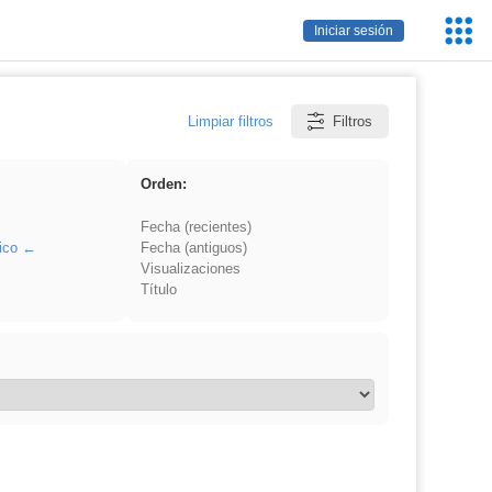
Servic
Iniciar sesión
Educa
Limpiar filtros
Filtros
Orden:
Fecha (recientes)
ico
Fecha (antiguos)
Visualizaciones
Título