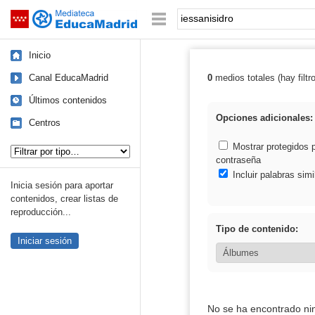
Mediateca de EducaMadrid
Saltar navegación
Palabra o frase:
Inicio
Canal EducaMadrid
0
medios totales (hay filtr
Resultados de: 
Últimos contenidos
Opciones adicionales:
Centros
Tipo de contenido:
Mostrar protegidos 
contraseña
Incluir palabras simi
Inicia sesión para aportar
contenidos, crear listas de
reproducción...
Tipo de contenido:
Iniciar sesión
No se ha encontrado ni