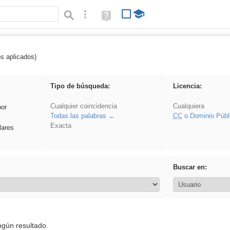
Búsqueda avanzada
Ayuda
(en
ventana
nueva)
os aplicados)
iessanisidro
Tipo de búsqueda:
Licencia:
Cualquier coincidencia
Cualquiera
por
Todas las palabras
CC
o Dominio Públ
Exacta
lares
Buscar en:
ngún resultado.