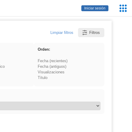
Servic
Iniciar sesión
Educa
Limpiar filtros
Filtros
Orden:
Fecha (recientes)
ico
Fecha (antiguos)
Visualizaciones
Título