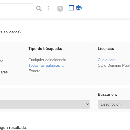
Búsqueda avanzada
Ayuda
(en
ventana
nueva)
os aplicados)
iessanisidro
Tipo de búsqueda:
Licencia:
Cualquier coincidencia
Cualquiera
por
Todas las palabras
CC
o Dominio Públ
Exacta
lares
Buscar en:
ngún resultado.