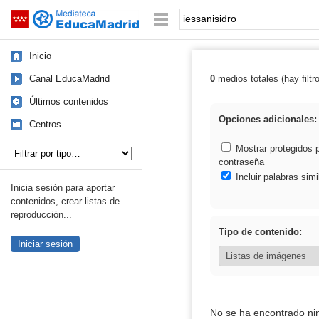
Mediateca de EducaMadrid
Saltar navegación
Palabra o frase:
Inicio
Canal EducaMadrid
0
medios totales (hay filtr
Resultados de: 
Últimos contenidos
Opciones adicionales:
Centros
Tipo de contenido:
Mostrar protegidos 
contraseña
Incluir palabras simi
Inicia sesión para aportar
contenidos, crear listas de
reproducción...
Tipo de contenido:
Iniciar sesión
No se ha encontrado ni