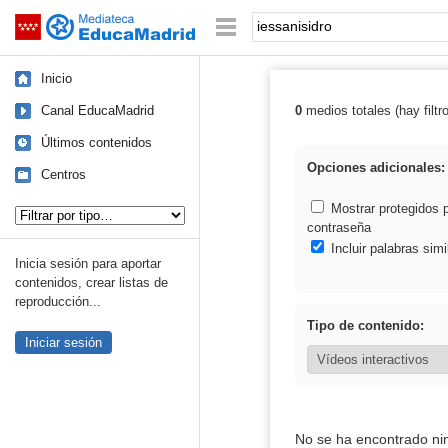
Mediateca de EducaMadrid
Saltar navegación
Palabra o frase:
Inicio
Canal EducaMadrid
0
medios totales (hay filtr
Resultados de: 
Últimos contenidos
Opciones adicionales:
Centros
Tipo de contenido:
Mostrar protegidos 
contraseña
Incluir palabras simi
Inicia sesión para aportar
contenidos, crear listas de
reproducción...
Tipo de contenido:
Iniciar sesión
No se ha encontrado ni