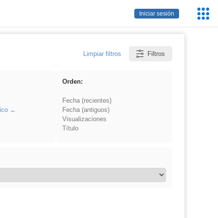
Servic
Iniciar sesión
Educa
Limpiar filtros
Filtros
Orden:
Fecha (recientes)
ico
Fecha (antiguos)
Visualizaciones
Título