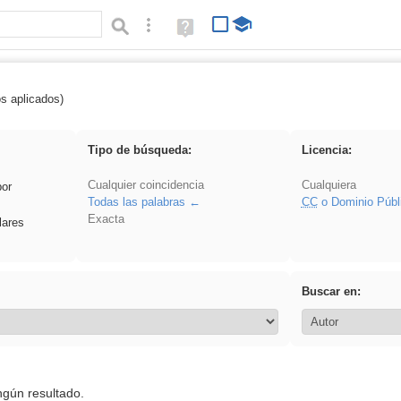
Búsqueda avanzada
Ayuda
(en
ventana
nueva)
os aplicados)
iessanisidro
Tipo de búsqueda:
Licencia:
Cualquier coincidencia
Cualquiera
por
Todas las palabras
CC
o Dominio Públ
Exacta
lares
Buscar en:
ngún resultado.