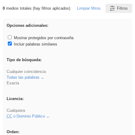
0
medios totales (hay filtros aplicados)
Limpiar filtros
Filtros
Resultados de: iessanisidro
Opciones adicionales:
Mostrar protegidos por contraseña
Incluir palabras similares
Tipo de búsqueda:
Cualquier coincidencia
Todas las palabras
Exacta
Licencia:
Cualquiera
CC
o Dominio Público
Orden: