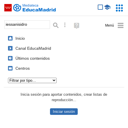
Mediateca de EducaMadrid
Saltar navegación
Servic
Educa
Palabra o frase:
Búsqueda avanzada
Ayuda
(en
ventana
Inicio
nueva)
Canal EducaMadrid
Últimos contenidos
Centros
Tipo de contenido:
Inicia sesión para aportar contenidos, crear listas de
reproducción...
Iniciar sesión