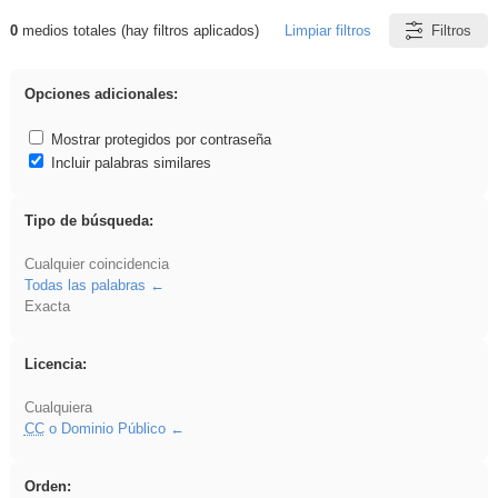
0
medios totales (hay filtros aplicados)
Limpiar filtros
Filtros
Resultados de: iessanisidro
Opciones adicionales:
Mostrar protegidos por contraseña
Incluir palabras similares
Tipo de búsqueda:
Cualquier coincidencia
Todas las palabras
Exacta
Licencia:
Cualquiera
CC
o Dominio Público
Orden: