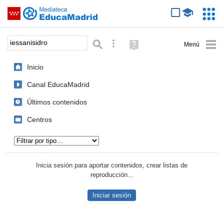
Mediateca de EducaMadrid
Saltar navegación
Servic
Educa
Palabra o frase:
Búsqueda avanzada
Ayuda
(en
ventana
Inicio
nueva)
Canal EducaMadrid
Últimos contenidos
Centros
Tipo de contenido:
Inicia sesión para aportar contenidos, crear listas de
reproducción...
Iniciar sesión