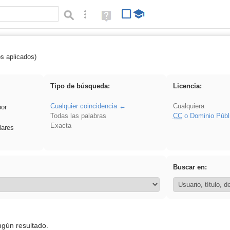
Búsqueda avanzada
Ayuda
(en
ventana
nueva)
os aplicados)
iessanisidro
Tipo de búsqueda:
Licencia:
Cualquier coincidencia
Cualquiera
por
Todas las palabras
CC
o Dominio Públ
Exacta
lares
Buscar en:
ngún resultado.