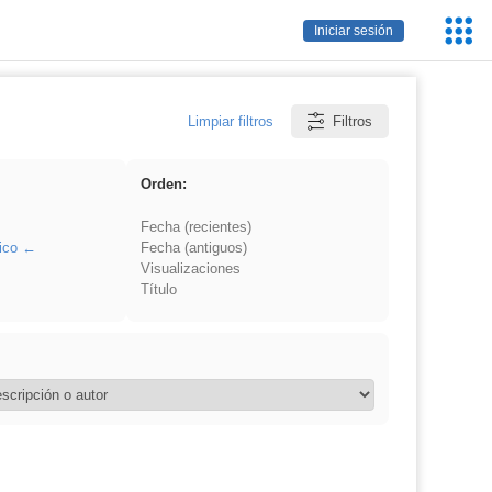
Servic
Iniciar sesión
Educa
Limpiar filtros
Filtros
Orden:
Fecha (recientes)
ico
Fecha (antiguos)
Visualizaciones
Título