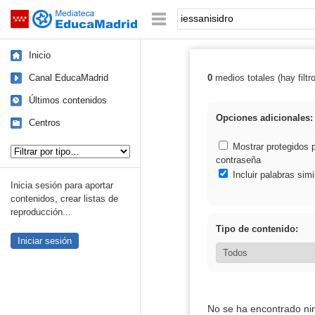
Mediateca de EducaMadrid
Saltar navegación
Palabra o frase:
Inicio
Canal EducaMadrid
0
medios totales (hay filtr
Resultados de: 
Últimos contenidos
Opciones adicionales:
Centros
Tipo de contenido:
Mostrar protegidos 
contraseña
Incluir palabras simi
Inicia sesión para aportar
contenidos, crear listas de
reproducción...
Tipo de contenido:
Iniciar sesión
No se ha encontrado ni