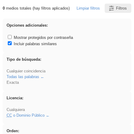
0
medios totales (hay filtros aplicados)
Limpiar filtros
Filtros
Resultados de: iessanisidro
Opciones adicionales:
Mostrar protegidos por contraseña
Incluir palabras similares
Tipo de búsqueda:
Cualquier coincidencia
Todas las palabras
Exacta
Licencia:
Cualquiera
CC
o Dominio Público
Orden: