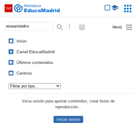
Mediateca de EducaMadrid
Saltar navegación
Servic
Educa
Palabra o frase:
Búsqueda avanzada
Ayuda
(en
ventana
Inicio
nueva)
Canal EducaMadrid
Últimos contenidos
Centros
Tipo de contenido:
Inicia sesión para aportar contenidos, crear listas de
reproducción...
Iniciar sesión