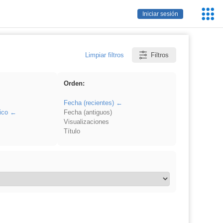
Servic
Iniciar sesión
Educa
Limpiar filtros
Filtros
Orden:
Fecha (recientes)
ico
Fecha (antiguos)
Visualizaciones
Título