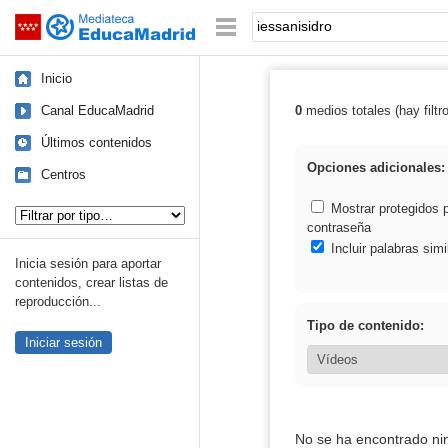
Mediateca de EducaMadrid
Saltar navegación
Palabra o frase:
Inicio
Canal EducaMadrid
0
medios totales (hay filtr
Resultados de: 
Últimos contenidos
Opciones adicionales:
Centros
Tipo de contenido:
Mostrar protegidos 
contraseña
Incluir palabras simi
Inicia sesión para aportar
contenidos, crear listas de
reproducción...
Tipo de contenido:
Iniciar sesión
No se ha encontrado ni