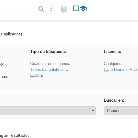
Búsqueda avanzada
Ayuda
(en
ventana
nueva)
os aplicados)
iessanisidro
Tipo de búsqueda:
Licencia:
Cualquier coincidencia
Cualquiera
por
Todas las palabras
CC
o Dominio Públ
Exacta
lares
Buscar en:
ngún resultado.