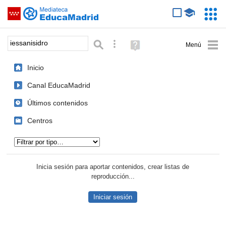
Mediateca de EducaMadrid
Saltar navegación
Servic
Educa
Palabra o frase:
Búsqueda avanzada
Ayuda
(en
ventana
Inicio
nueva)
Canal EducaMadrid
Últimos contenidos
Centros
Tipo de contenido:
Inicia sesión para aportar contenidos, crear listas de
reproducción...
Iniciar sesión