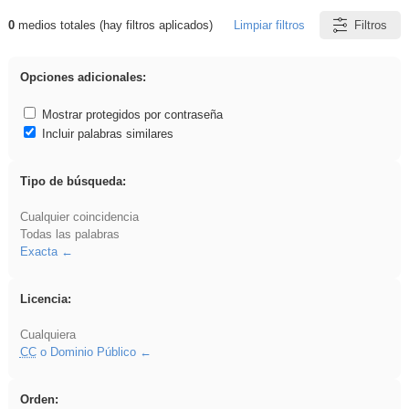
0
medios totales (hay filtros aplicados)
Limpiar filtros
Filtros
Resultados de: iessanisidro
Opciones adicionales:
Mostrar protegidos por contraseña
Incluir palabras similares
Tipo de búsqueda:
Cualquier coincidencia
Todas las palabras
Exacta
Licencia:
Cualquiera
CC
o Dominio Público
Orden: