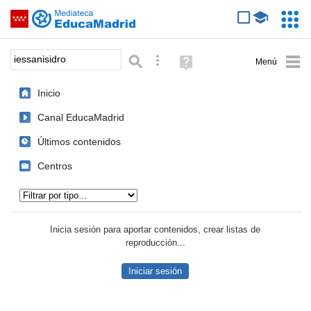
Mediateca de EducaMadrid
Saltar navegación
Servic
Educa
Palabra o frase:
Búsqueda avanzada
Ayuda
(en
ventana
Inicio
nueva)
Canal EducaMadrid
Últimos contenidos
Centros
Tipo de contenido:
Inicia sesión para aportar contenidos, crear listas de
reproducción...
Iniciar sesión