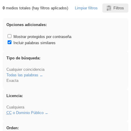
0
medios totales (hay filtros aplicados)
Limpiar filtros
Filtros
Resultados de: iessanisidro
Opciones adicionales:
Mostrar protegidos por contraseña
Incluir palabras similares
Tipo de búsqueda:
Cualquier coincidencia
Todas las palabras
Exacta
Licencia:
Cualquiera
CC
o Dominio Público
Orden: