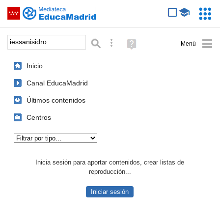
Mediateca de EducaMadrid
Saltar navegación
Servic
Educa
Palabra o frase:
Búsqueda avanzada
Ayuda
(en
ventana
Inicio
nueva)
Canal EducaMadrid
Últimos contenidos
Centros
Tipo de contenido:
Inicia sesión para aportar contenidos, crear listas de
reproducción...
Iniciar sesión