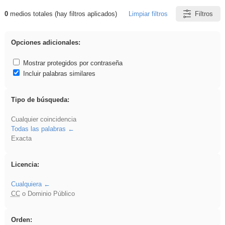
0
medios totales (hay filtros aplicados)
Limpiar filtros
Filtros
Resultados de: iessanisidro
Opciones adicionales:
Mostrar protegidos por contraseña
Incluir palabras similares
Tipo de búsqueda:
Cualquier coincidencia
Todas las palabras
Exacta
Licencia:
Cualquiera
CC
o Dominio Público
Orden: