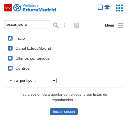
Mediateca de EducaMadrid
Saltar navegación
Servic
Educa
Palabra o frase:
Búsqueda avanzada
Ayuda
(en
ventana
Inicio
nueva)
Canal EducaMadrid
Últimos contenidos
Centros
Tipo de contenido:
Inicia sesión para aportar contenidos, crear listas de
reproducción...
Iniciar sesión