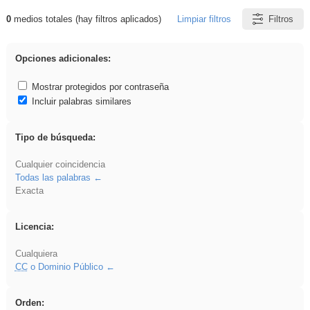
0
medios totales (hay filtros aplicados)
Limpiar filtros
Filtros
Resultados de: iessanisidro
Opciones adicionales:
Mostrar protegidos por contraseña
Incluir palabras similares
Tipo de búsqueda:
Cualquier coincidencia
Todas las palabras
Exacta
Licencia:
Cualquiera
CC
o Dominio Público
Orden: