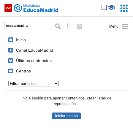
Mediateca de EducaMadrid
Saltar navegación
Servic
Educa
Palabra o frase:
Búsqueda avanzada
Ayuda
(en
ventana
Inicio
nueva)
Canal EducaMadrid
Últimos contenidos
Centros
Tipo de contenido:
Inicia sesión para aportar contenidos, crear listas de
reproducción...
Iniciar sesión