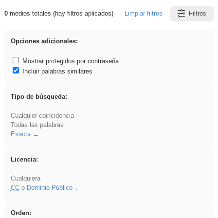
0
medios totales (hay filtros aplicados)
Limpiar filtros
Filtros
Resultados de: iessanisidro
Opciones adicionales:
Mostrar protegidos por contraseña
Incluir palabras similares
Tipo de búsqueda:
Cualquier coincidencia
Todas las palabras
Exacta
Licencia:
Cualquiera
CC
o Dominio Público
Orden: