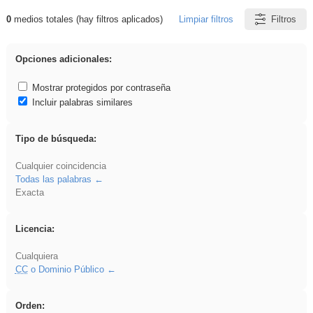
0
medios totales (hay filtros aplicados)
Limpiar filtros
Filtros
Resultados de: iessanisidro
Opciones adicionales:
Mostrar protegidos por contraseña
Incluir palabras similares
Tipo de búsqueda:
Cualquier coincidencia
Todas las palabras
Exacta
Licencia:
Cualquiera
CC
o Dominio Público
Orden: