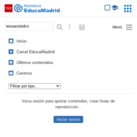
Mediateca de EducaMadrid
Saltar navegación
Servic
Educa
Palabra o frase:
Búsqueda avanzada
Ayuda
(en
ventana
Inicio
nueva)
Canal EducaMadrid
Últimos contenidos
Centros
Tipo de contenido:
Inicia sesión para aportar contenidos, crear listas de
reproducción...
Iniciar sesión