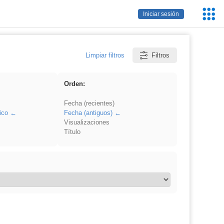
Servic
Iniciar sesión
Educa
Limpiar filtros
Filtros
Orden:
Fecha (recientes)
ico
Fecha (antiguos)
Visualizaciones
Título