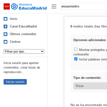
Mediateca de EducaMadrid
Saltar navegación
Palabra o frase:
Inicio
Canal EducaMadrid
0
medios totales (hay filtr
Resultados de: 
Últimos contenidos
Opciones adicionales:
Centros
Tipo de contenido:
Mostrar protegidos 
contraseña
Incluir palabras simi
Inicia sesión para aportar
contenidos, crear listas de
reproducción...
Tipo de contenido:
Iniciar sesión
No se ha encontrado ni