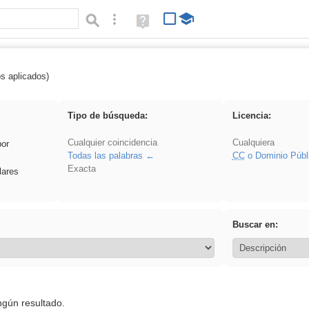
Búsqueda avanzada
Ayuda
(en
ventana
nueva)
os aplicados)
iessanisidro
Tipo de búsqueda:
Licencia:
Cualquier coincidencia
Cualquiera
por
Todas las palabras
CC
o Dominio Públ
Exacta
lares
Buscar en:
ngún resultado.