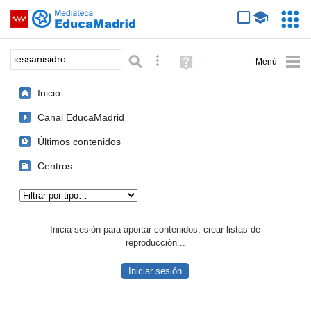
Mediateca de EducaMadrid
Saltar navegación
Servic
Educa
Palabra o frase:
Búsqueda avanzada
Ayuda
(en
ventana
Inicio
nueva)
Canal EducaMadrid
Últimos contenidos
Centros
Tipo de contenido:
Inicia sesión para aportar contenidos, crear listas de
reproducción...
Iniciar sesión