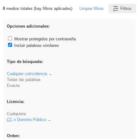
0
medios totales (hay filtros aplicados)
Limpiar filtros
Filtros
Resultados de: iessanisidro
Opciones adicionales:
Mostrar protegidos por contraseña
Incluir palabras similares
Tipo de búsqueda:
Cualquier coincidencia
Todas las palabras
Exacta
Licencia:
Cualquiera
CC
o Dominio Público
Orden: