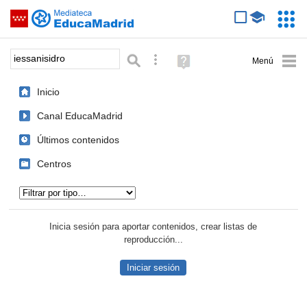
Mediateca de EducaMadrid
Saltar navegación
Servic
Educa
Palabra o frase:
Búsqueda avanzada
Ayuda
(en
ventana
Inicio
nueva)
Canal EducaMadrid
Últimos contenidos
Centros
Tipo de contenido:
Inicia sesión para aportar contenidos, crear listas de
reproducción...
Iniciar sesión