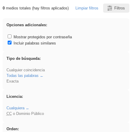
0
medios totales (hay filtros aplicados)
Limpiar filtros
Filtros
Resultados de: iessanisidro
Opciones adicionales:
Mostrar protegidos por contraseña
Incluir palabras similares
Tipo de búsqueda:
Cualquier coincidencia
Todas las palabras
Exacta
Licencia:
Cualquiera
CC
o Dominio Público
Orden: