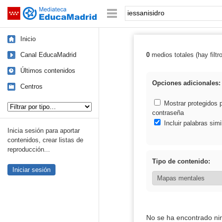
Mediateca de EducaMadrid
Saltar navegación
Palabra o frase:
Inicio
Canal EducaMadrid
0
medios totales (hay filtr
Resultados de: 
Últimos contenidos
Opciones adicionales:
Centros
Tipo de contenido:
Mostrar protegidos 
contraseña
Incluir palabras simi
Inicia sesión para aportar
contenidos, crear listas de
reproducción...
Tipo de contenido:
Iniciar sesión
No se ha encontrado ni