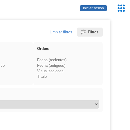
Servic
Iniciar sesión
Educa
Limpiar filtros
Filtros
Orden:
Fecha (recientes)
ico
Fecha (antiguos)
Visualizaciones
Título