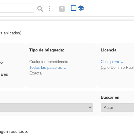
Búsqueda avanzada
Ayuda
(en
ventana
nueva)
os aplicados)
iessanisidro
Tipo de búsqueda:
Licencia:
Cualquier coincidencia
Cualquiera
por
Todas las palabras
CC
o Dominio Públ
Exacta
lares
Buscar en:
ngún resultado.