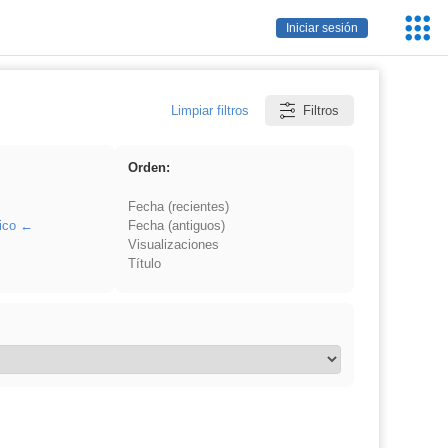
Servic
Iniciar sesión
Educa
Limpiar filtros
Filtros
Orden:
Fecha (recientes)
ico
Fecha (antiguos)
Visualizaciones
Título