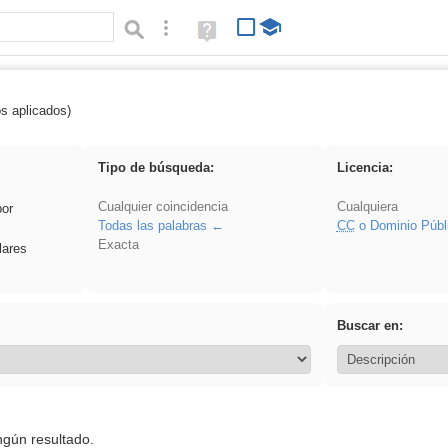
Búsqueda avanzada
Ayuda
(en
ventana
nueva)
os aplicados)
iessanisidro
Tipo de búsqueda:
Licencia:
Cualquier coincidencia
Cualquiera
por
Todas las palabras
CC
o Dominio Públ
Exacta
lares
Buscar en:
ngún resultado.