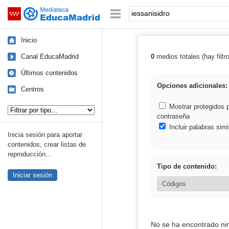
Mediateca de EducaMadrid
Saltar navegación
Palabra o frase:
Inicio
Canal EducaMadrid
0
medios totales (hay filtr
Resultados de: 
Últimos contenidos
Opciones adicionales:
Centros
Tipo de contenido:
Mostrar protegidos 
contraseña
Incluir palabras simi
Inicia sesión para aportar
contenidos, crear listas de
reproducción...
Tipo de contenido:
Iniciar sesión
No se ha encontrado ni