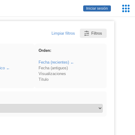
Servic
Iniciar sesión
Educa
Limpiar filtros
Filtros
Orden:
Fecha (recientes)
ico
Fecha (antiguos)
Visualizaciones
Título