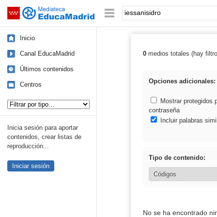
Mediateca de EducaMadrid
Saltar navegación
Palabra o frase:
Inicio
Canal EducaMadrid
0
medios totales (hay filtr
Resultados de: 
Últimos contenidos
Opciones adicionales:
Centros
Tipo de contenido:
Mostrar protegidos 
contraseña
Incluir palabras simi
Inicia sesión para aportar
contenidos, crear listas de
reproducción...
Tipo de contenido:
Iniciar sesión
No se ha encontrado ni