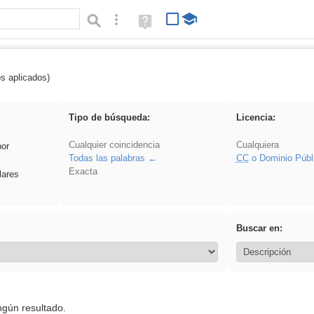
Búsqueda avanzada
Ayuda
(en
ventana
nueva)
os aplicados)
iessanisidro
Tipo de búsqueda:
Licencia:
Cualquier coincidencia
Cualquiera
por
Todas las palabras
CC
o Dominio Públ
Exacta
lares
Buscar en:
ngún resultado.