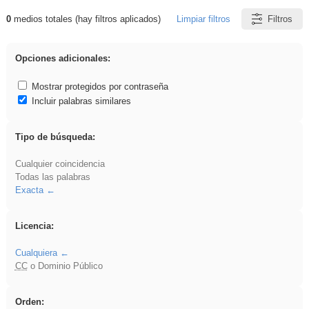
0
medios totales (hay filtros aplicados)
Limpiar filtros
Filtros
Resultados de: iessanisidro
Opciones adicionales:
Mostrar protegidos por contraseña
Incluir palabras similares
Tipo de búsqueda:
Cualquier coincidencia
Todas las palabras
Exacta
Licencia:
Cualquiera
CC
o Dominio Público
Orden: