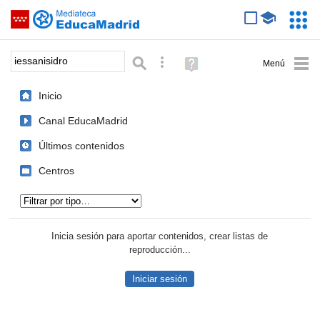
Mediateca de EducaMadrid
Saltar navegación
Servic
Educa
Palabra o frase:
Búsqueda avanzada
Ayuda
(en
ventana
Inicio
nueva)
Canal EducaMadrid
Últimos contenidos
Centros
Tipo de contenido:
Inicia sesión para aportar contenidos, crear listas de
reproducción...
Iniciar sesión