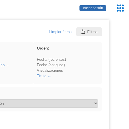
Servic
Iniciar sesión
Educa
Limpiar filtros
Filtros
Orden:
Fecha (recientes)
ico
Fecha (antiguos)
Visualizaciones
Título