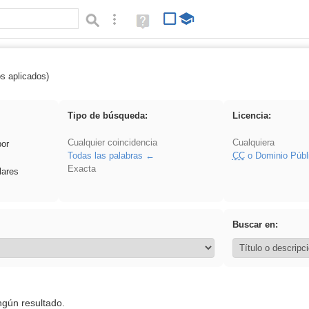
Búsqueda avanzada
Ayuda
(en
ventana
nueva)
os aplicados)
iessanisidro
Tipo de búsqueda:
Licencia:
Cualquier coincidencia
Cualquiera
por
Todas las palabras
CC
o Dominio Públ
Exacta
lares
Buscar en:
ngún resultado.