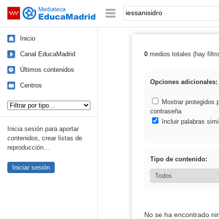
Mediateca de EducaMadrid
Saltar navegación
Palabra o frase:
Inicio
Canal EducaMadrid
0
medios totales (hay filtr
Resultados de: 
Últimos contenidos
Opciones adicionales:
Centros
Tipo de contenido:
Mostrar protegidos 
contraseña
Incluir palabras simi
Inicia sesión para aportar
contenidos, crear listas de
reproducción...
Tipo de contenido:
Iniciar sesión
No se ha encontrado ni