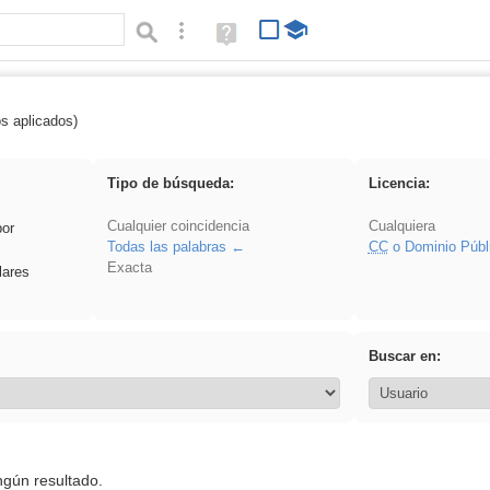
Búsqueda avanzada
Ayuda
(en
ventana
nueva)
os aplicados)
iessanisidro
Tipo de búsqueda:
Licencia:
Cualquier coincidencia
Cualquiera
por
Todas las palabras
CC
o Dominio Públ
Exacta
lares
Buscar en:
ngún resultado.