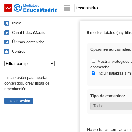
Mediateca de EducaMadrid
Saltar navegación
Palabra o frase:
Inicio
Canal EducaMadrid
0
medios totales (hay filtr
Resultados de: 
Últimos contenidos
Opciones adicionales:
Centros
Tipo de contenido:
Mostrar protegidos 
contraseña
Incluir palabras simi
Inicia sesión para aportar
contenidos, crear listas de
reproducción...
Tipo de contenido:
Iniciar sesión
No se ha encontrado ni