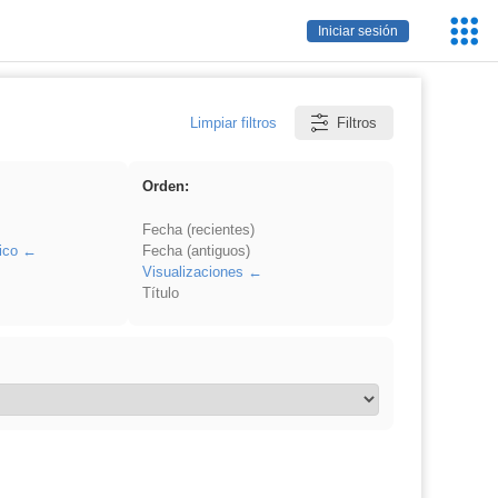
Servic
Iniciar sesión
Educa
Limpiar filtros
Filtros
Orden:
Fecha (recientes)
ico
Fecha (antiguos)
Visualizaciones
Título