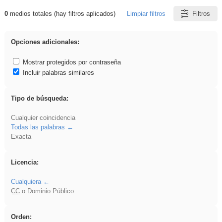
0
medios totales (hay filtros aplicados)
Limpiar filtros
Filtros
Resultados de: iessanisidro
Opciones adicionales:
Mostrar protegidos por contraseña
Incluir palabras similares
Tipo de búsqueda:
Cualquier coincidencia
Todas las palabras
Exacta
Licencia:
Cualquiera
CC
o Dominio Público
Orden: