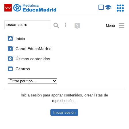
Mediateca de EducaMadrid
Saltar navegación
Servic
Educa
Palabra o frase:
Búsqueda avanzada
Ayuda
(en
ventana
Inicio
nueva)
Canal EducaMadrid
Últimos contenidos
Centros
Tipo de contenido:
Inicia sesión para aportar contenidos, crear listas de
reproducción...
Iniciar sesión