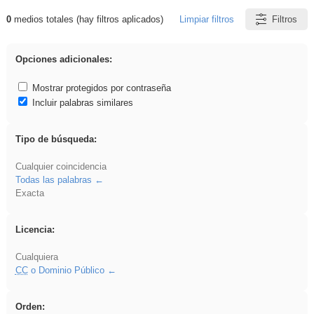
0
medios totales (hay filtros aplicados)
Limpiar filtros
Filtros
Resultados de: iessanisidro
Opciones adicionales:
Mostrar protegidos por contraseña
Incluir palabras similares
Tipo de búsqueda:
Cualquier coincidencia
Todas las palabras
Exacta
Licencia:
Cualquiera
CC
o Dominio Público
Orden: