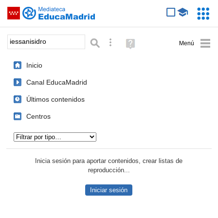
Mediateca de EducaMadrid
Saltar navegación
Servic
Educa
Palabra o frase:
Búsqueda avanzada
Ayuda
(en
ventana
Inicio
nueva)
Canal EducaMadrid
Últimos contenidos
Centros
Tipo de contenido:
Inicia sesión para aportar contenidos, crear listas de
reproducción...
Iniciar sesión