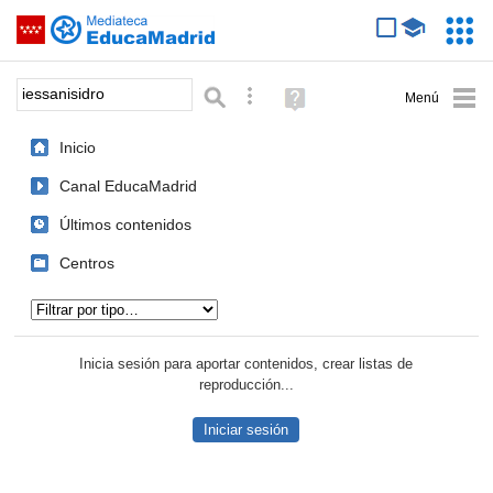
Mediateca de EducaMadrid
Saltar navegación
Servic
Educa
Palabra o frase:
Búsqueda avanzada
Ayuda
(en
ventana
Inicio
nueva)
Canal EducaMadrid
Últimos contenidos
Centros
Tipo de contenido:
Inicia sesión para aportar contenidos, crear listas de
reproducción...
Iniciar sesión