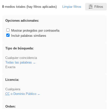
0
medios totales (hay filtros aplicados)
Limpiar filtros
Filtros
Resultados de: iessanisidro
Opciones adicionales:
Mostrar protegidos por contraseña
Incluir palabras similares
Tipo de búsqueda:
Cualquier coincidencia
Todas las palabras
Exacta
Licencia:
Cualquiera
CC
o Dominio Público
Orden: