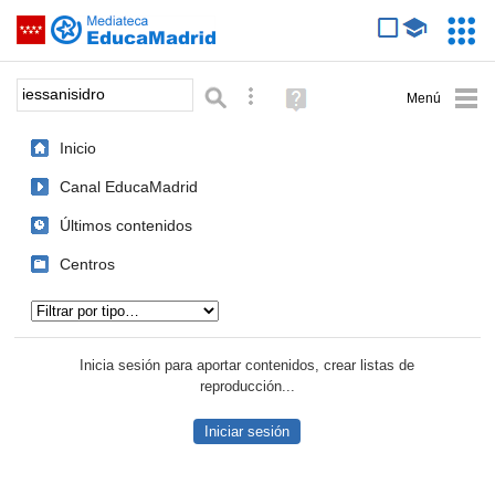
Mediateca de EducaMadrid
Saltar navegación
Servic
Educa
Palabra o frase:
Búsqueda avanzada
Ayuda
(en
ventana
Inicio
nueva)
Canal EducaMadrid
Últimos contenidos
Centros
Tipo de contenido:
Inicia sesión para aportar contenidos, crear listas de
reproducción...
Iniciar sesión