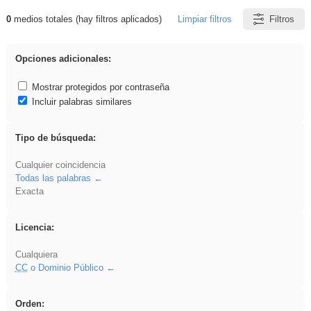
0
medios totales (hay filtros aplicados)
Limpiar filtros
Filtros
Resultados de: iessanisidro
Opciones adicionales:
Mostrar protegidos por contraseña
Incluir palabras similares
Tipo de búsqueda:
Cualquier coincidencia
Todas las palabras
Exacta
Licencia:
Cualquiera
CC
o Dominio Público
Orden: