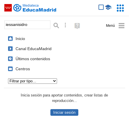
Mediateca de EducaMadrid
Saltar navegación
Servic
Educa
Palabra o frase:
Búsqueda avanzada
Ayuda
(en
ventana
Inicio
nueva)
Canal EducaMadrid
Últimos contenidos
Centros
Tipo de contenido:
Inicia sesión para aportar contenidos, crear listas de
reproducción...
Iniciar sesión