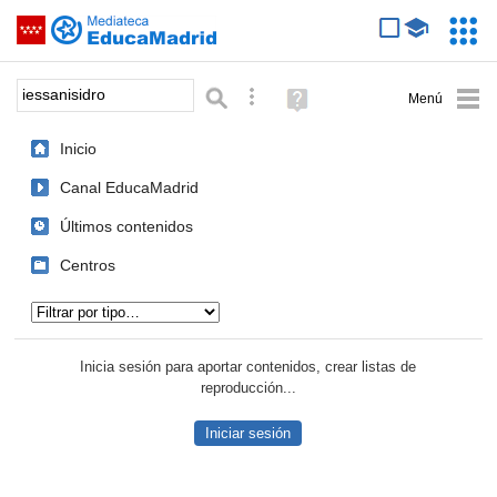
Mediateca de EducaMadrid
Saltar navegación
Servic
Educa
Palabra o frase:
Búsqueda avanzada
Ayuda
(en
ventana
Inicio
nueva)
Canal EducaMadrid
Últimos contenidos
Centros
Tipo de contenido:
Inicia sesión para aportar contenidos, crear listas de
reproducción...
Iniciar sesión