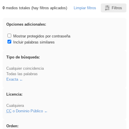
0
medios totales (hay filtros aplicados)
Limpiar filtros
Filtros
Resultados de: iessanisidro
Opciones adicionales:
Mostrar protegidos por contraseña
Incluir palabras similares
Tipo de búsqueda:
Cualquier coincidencia
Todas las palabras
Exacta
Licencia:
Cualquiera
CC
o Dominio Público
Orden: