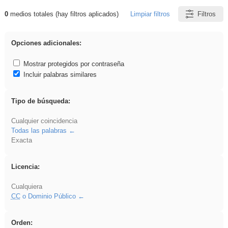
0
medios totales (hay filtros aplicados)
Limpiar filtros
Filtros
Resultados de: iessanisidro
Opciones adicionales:
Mostrar protegidos por contraseña
Incluir palabras similares
Tipo de búsqueda:
Cualquier coincidencia
Todas las palabras
Exacta
Licencia:
Cualquiera
CC
o Dominio Público
Orden: