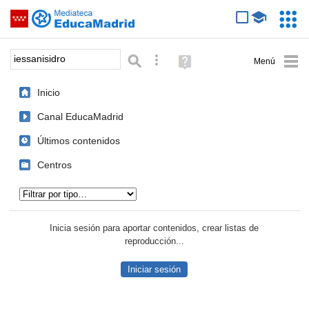
Mediateca de EducaMadrid
Saltar navegación
Servic
Educa
Palabra o frase:
Búsqueda avanzada
Ayuda
(en
ventana
Inicio
nueva)
Canal EducaMadrid
Últimos contenidos
Centros
Tipo de contenido:
Inicia sesión para aportar contenidos, crear listas de
reproducción...
Iniciar sesión